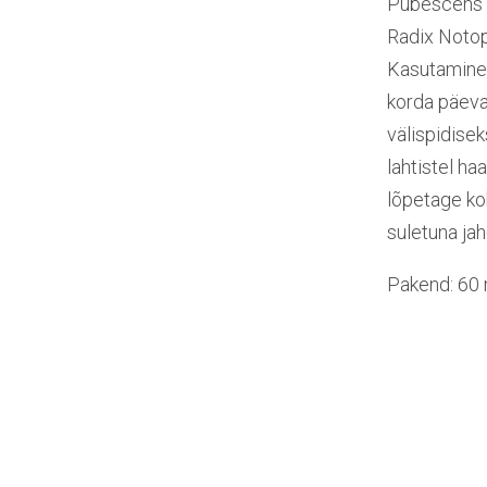
Pubescens (
Radix Notopter
Kasutamine: 
korda päevas
välispidise
lahtistel ha
lõpetage ko
suletuna jah
Pakend: 60 