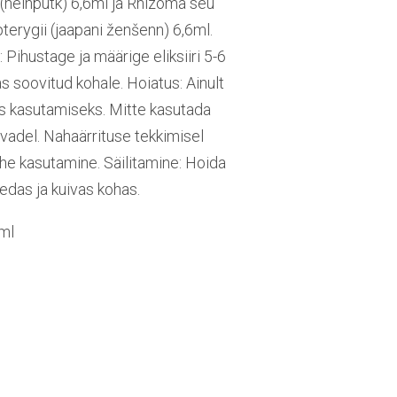
heinputk) 6,6ml ja Rhizoma seu
ygii (jaapani ženšenn) 6,6ml. ​​​​​​​
Pihustage ja määrige eliksiiri 5-6
 soovitud kohale. Hoiatus: Ainult
ks kasutamiseks. Mitte kasutada
avadel. Nahaärrituse tekkimisel
he kasutamine. Säilitamine: Hoida
edas ja kuivas kohas.
ml