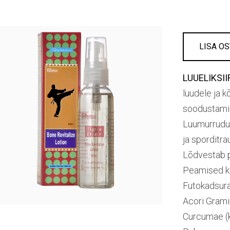
LISA O
LUUELIKSIIR
luudele ja 
soodustamis
Luumurrudud
ja sporditra
Lõdvestab pi
Peamised ko
Futokadsura
Acori Grami
Curcumae (k