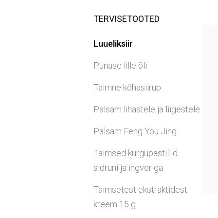
TERVISETOOTED
Luueliksiir
Punase lille õli
Taimne köhasiirup
Palsam lihastele ja liigestele
Palsam Feng You Jing
Taimsed kurgupastillid
sidruni ja ingveriga
Taimsetest ekstraktidest
kreem 15 g