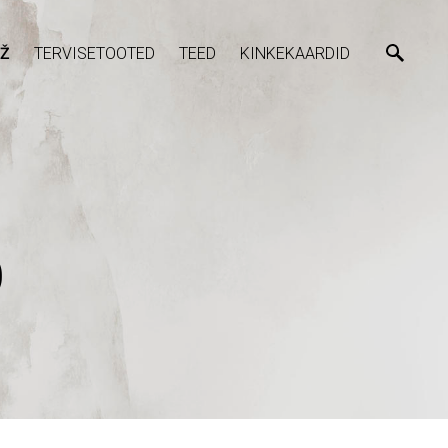
Ž
TERVISETOOTED
TEED
KINKEKAARDID
D