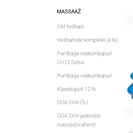
MASSAAŽ
OM helihark
Heliharkide komplekt (4 tk)
Pumbaga vaakumkupud
CH12 Delux
Pumbaga vaakumkupud
Klaaskupud 12 tk
GOA SHA ÕLI
GOA SHA jadeiidist
massaaživahend