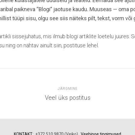
ilehe külastajatele uudiseid ja teateid. Eemalda see ajut
staribal paikneva “Blogi” jaotuse kaudu. Muuseas — oma p
llist tüüpi sisu, olgu see siis näiteks pilt, tekst, vorm või g
rtikli sissejuhatus, mis ilmub blogi artiklite loetelu juures. S
su ning on nähtav ainult siin, postituse lehel.
JÄRGMINE
Veel üks postitus
KONTAKT:
+372 510 9870 (Veiko)
Veebipoe tingimused