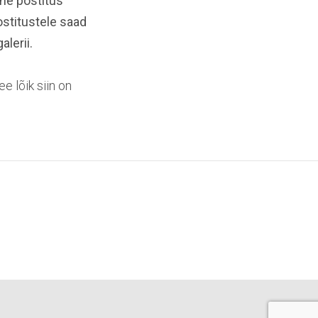
ine postitus
ostitustele saad
alerii.
ee lõik siin on