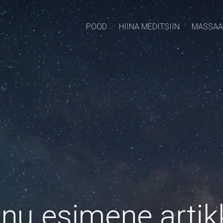
POOD
HIINA MEDITSIIN
MASSAA
nu esimene artik