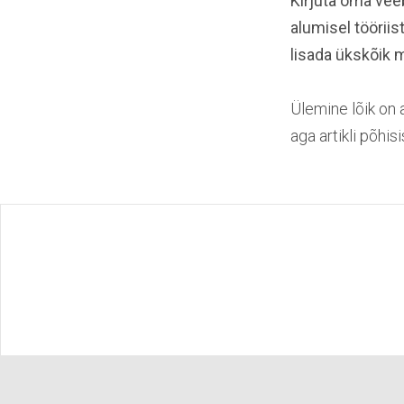
Kirjuta oma veeb
alumisel töörii
lisada ükskõik mi
Ülemine lõik on a
aga artikli põhisi